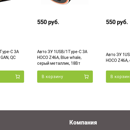
550
руб.
550
руб.
Type-C 3A
Авто ЗУ 1USB/1Type-C 3A
Авто ЗУ 1US
GAN, QC
HOCO Z46A, Blue whale,
HOCO Z46A, 
серый металлик, 18Вт
В корзину
В корзин
Компания