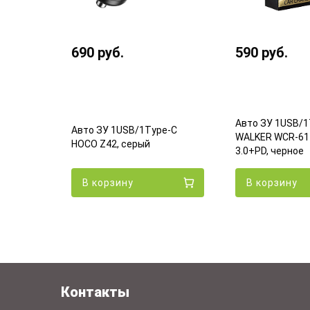
690
руб.
590
руб.
e-C
Авто ЗУ 1USB/1
Авто ЗУ 1USB/1Type-C
л,
WALKER WCR-61 
HOCO Z42, серый
3.0+PD, черное
В корзину
В корзину
Контакты