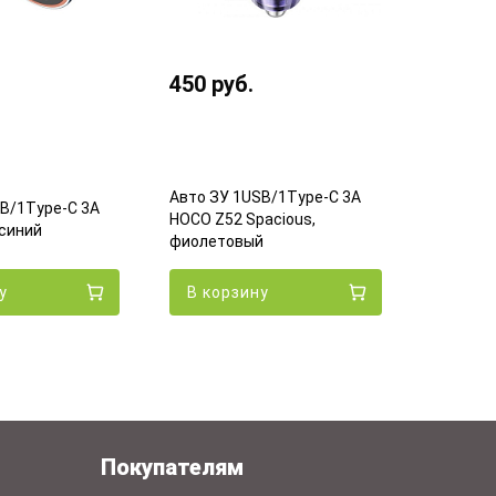
450
руб.
550
ру
Авто ЗУ 1USB/1Type-C 3A
Авто ЗУ
B/1Type-C 3A
HOCO Z52 Spacious,
HOCO Z52
синий
фиолетовый
38W, PD
у
В корзину
В кор
Покупателям