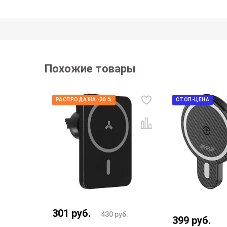
Похожие товары
РАСПРОДАЖА -30 %
СТОП-ЦЕНА
301
руб.
430
руб.
430
руб.
399
руб.