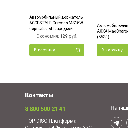
Автомобильный держатель
ржатель
ACCESTYLE Crimson MS15W
Автомобильный
 Черный
черный, с БП зарядкой
AXXA MagCharge
6
руб.
Экономия:
129
руб.
(5533)
В корзину
В корзину
Контакты
Напиш
8 800 500 21 41
TOP DISC Платформа -
Ставского 4 (Напротив АЗС