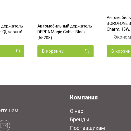
Автомобиль
BOROFONE B
 держатель
Автомобильный держатель
Charm, 15W,
 QI, черный
DEPPA Magic Cable, Black
Эконом
(55208)
В корзину
В корзин
Компания
ите нам
О нас
Бренды
Поставщикам