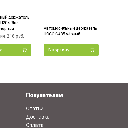
ный держатель
H204 Blue
Автомоб
Автомобильный держатель
 чёрный
HOCO CA1
HOCO CA85 чёрный
ия:
218
руб.
чёрный
у
В корзину
В кор
Покупателям
Статьи
Доставка
Оплата