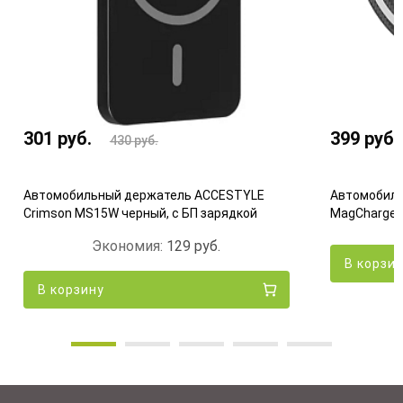
301
руб.
399
руб.
430
руб.
Автомобильный держатель ACCESTYLE
Автомобиль
Crimson MS15W черный, с БП зарядкой
MagCharge Q
Экономия:
129
руб.
В корзи
В корзину