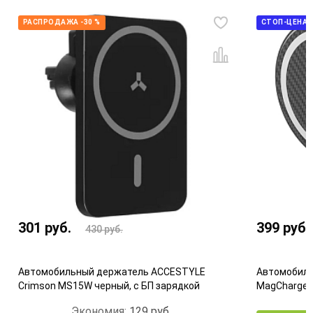
РАСПРОДАЖА -30 %
СТОП-ЦЕНА
301
руб.
399
руб.
430
руб.
Автомобильный держатель ACCESTYLE
Автомобиль
Crimson MS15W черный, с БП зарядкой
MagCharge Q
Экономия:
129
руб.