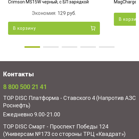
Crimson MS15W черный, с БП зарядкой
MagCharge Q
Экономия:
129
руб.
В корзи
В корзину
Контакты
8 800 500 21 41
TOP DISC Платформа - Ставского 4 (Напротив АЗС
Роснефть)
Ежедневно 9.00-21.00
TOP DISC Смарт - Проспект Победы 124
(Универсам №173 со стороны ТРЦ «Квадрат»)