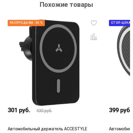
Похожие товары
РАСПРОДАЖА -30 %
СТОП-ЦЕНА
301
руб.
399
руб.
430
руб.
Автомобильный держатель ACCESTYLE
Автомобиль