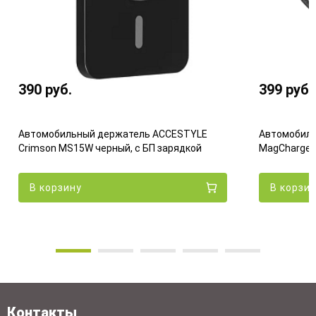
390
руб.
399
руб.
Автомобильный держатель ACCESTYLE
Автомобиль
Crimson MS15W черный, с БП зарядкой
MagCharge Q
В корзину
В корзи
Контакты