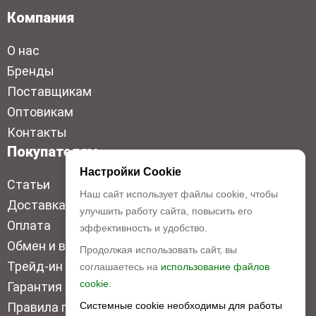
Компания
О нас
Бренды
Поставщикам
Оптовикам
Контакты
Покупателям
Настройки Cookie
Статьи
Наш сайт использует файлы cookie, чтобы
Доставка
улучшить работу сайта, повысить его
Оплата
эффективность и удобство.
Обмен и возврат
Продолжая использовать сайт, вы
Трейд-ин
соглашаетесь на
использование файлов
cookie.
Гарантия низкой цены
Правила продажи
Системные cookie необходимы для работы