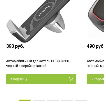
390
руб.
490
руб.
Автомобильный держатель HOCO CPH01
Автомобиль
черный с серой вставкой
черный, ма
В корзину
В корзи