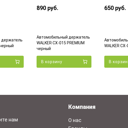
890
руб.
650
руб.
Автомобильный держатель
 держатель
Автомобиль
WALKER CX-015 PREMIUM
 черный
WALKER CX-
черный
В корзину
В корзин
Компания
ите нам
О нас