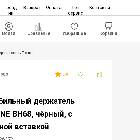
Трейд-
Возврат
Оплата
Топ
Контакты
ин
сервис
Корзина
Войти
Сравнение
Избранное
ржатели в Пензе
 раз
5.0
бильный держатель
E BH68, чёрный, с
ной вставкой
226372