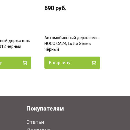
690
руб.
490
ру
Автомобильный держатель
ный держатель
Автомоб
HOCO CA24, Lotto Series
012 черный
HOCO CA6
чёрный
у
В корзину
В кор
Покупателям
Статьи