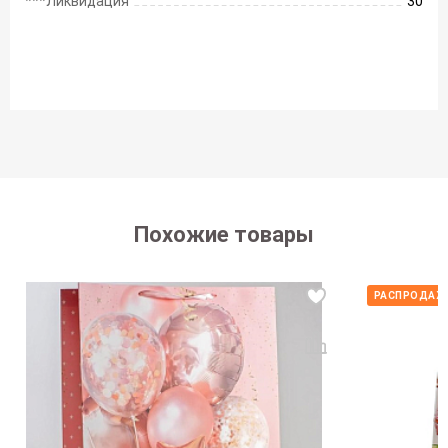
***Ликвидация
30
Похожие товары
РАСПРОДАЖА