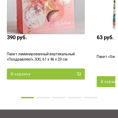
390
руб.
63
руб.
Пакет ламинированный вертикальный
Пакет «Sweet
«Поздравляю!», XXL 61 х 46 х 20 см
В корзину
В корзи