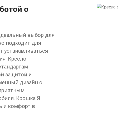
ботой о
 идеальный выбор для
но подходит для
ет устанавливаться
ия. Кресло
стандартам
ой защитой и
менный дизайн с
 приятным
обиля. Крошка Я
ь и комфорт в