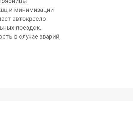
 поясницы
шц и минимизации
лает автокресло
ьных поездок,
сть в случае аварий,