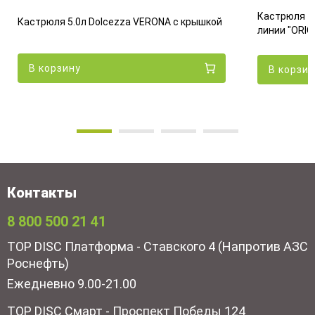
Кастрюля 4
Кастрюля 5.0л Dolcezza VERONA с крышкой
линии "ORIO
В корзину
В корзин
Контакты
8 800 500 21 41
TOP DISC Платформа - Ставского 4 (Напротив АЗС
Роснефть)
Ежедневно 9.00-21.00
TOP DISC Смарт - Проспект Победы 124