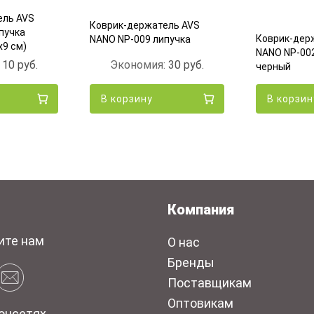
ель AVS
Коврик-держатель AVS
пучка
Коврик-дер
NANO NP-009 липучка
х9 см)
NANO NP-002
:
10
руб.
Экономия:
30
руб.
черный
В корзину
В корзин
Компания
ите нам
О нас
Бренды
Поставщикам
Оптовикам
оцсетях