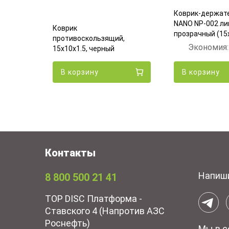
Коврик-держат
NANO NP-002 ли
ользящий
Коврик
прозрачный (15
елефон и
противоскользящий,
Экономия
 черный
15х10x1.5, черный
В корзину
В корзину
Контакты
Напиш
8 800 500 21 41
TOP DISC Платформа -
Ставского 4 (Напротив АЗС
Роснефть)
Мы в с