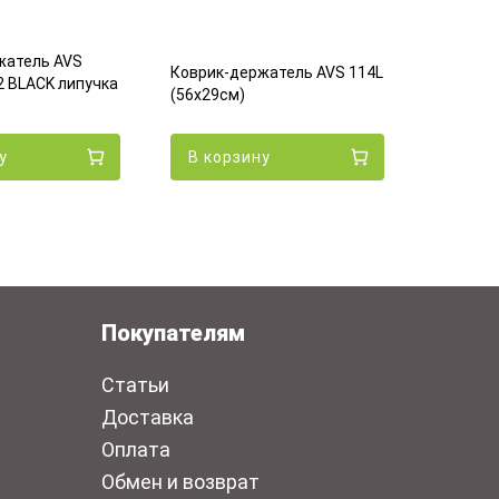
Коврик 
с номер
жатель AVS
Коврик-держатель AVS 114L
см, чер
 BLACK липучка
(56х29см)
Эко
у
В корзину
В кор
Покупателям
Статьи
Доставка
Оплата
Обмен и возврат