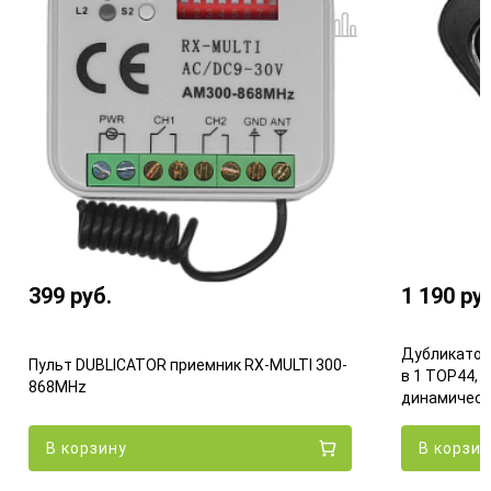
399
руб.
1 190
ру
Дубликатор
Пульт DUBLICATOR приемник RX-MULTI 300-
в 1 TOP44, 
868MHz
динамическ
В корзину
В корзи