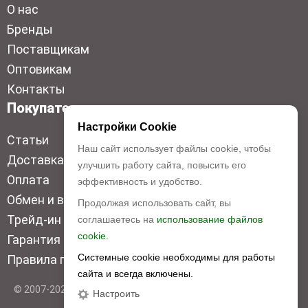
О нас
Бренды
Поставщикам
Оптовикам
Контакты
Покупателям
Настройки Cookie
Статьи
Наш сайт использует файлы cookie, чтобы
Доставка
улучшить работу сайта, повысить его
Оплата
эффективность и удобство.
Обмен и возврат
Продолжая использовать сайт, вы
Трейд-ин
соглашаетесь на
использование файлов
cookie.
Гарантия низкой цены
Системные cookie необходимы для работы
Правила продажи
сайта и всегда включены.
© 2007-2026 Top Disc. Все права защищены
Настроить