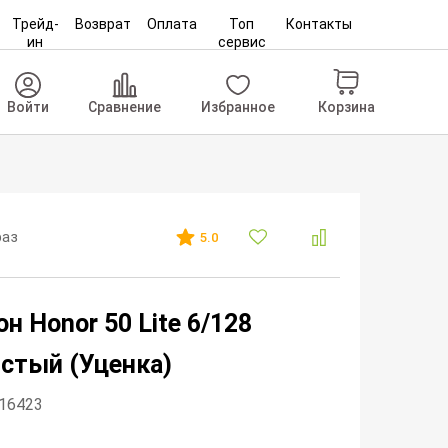
Трейд-
Возврат
Оплата
Топ
Контакты
ин
сервис
Корзина
Войти
Сравнение
Избранное
раз
5.0
н Honor 50 Lite 6/128
стый (Уценка)
216423