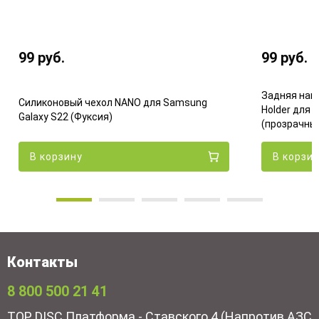
99
руб.
99
руб.
Задняя накл
Силиконовый чехол NANO для Samsung
Holder для 
Galaxy S22 (Фуксия)
(прозрачны
В корзину
В корзи
Контакты
8 800 500 21 41
TOP DISC Платформа - Ставского 4 (Напротив АЗС