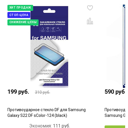
ХИТ ПРОДАЖ
СТОП-ЦЕНА
СНИЖЕНИЕ ЦЕНЫ
199
руб.
590
руб.
310
руб.
Противоударное стекло DF для Samsung
Противоуда
Galaxy S22 DF sColor-124 (black)
Samsung Gal
Экономия:
111
руб.