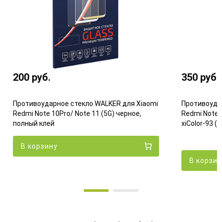
200
руб.
350
руб.
Противоударное стекло WALKER для Xiaomi
Противоудар
Redmi Note 10Pro/ Note 11 (5G) черное,
Redmi Note 
полный клей
xiColor-93 (b
В корзину
В корзи