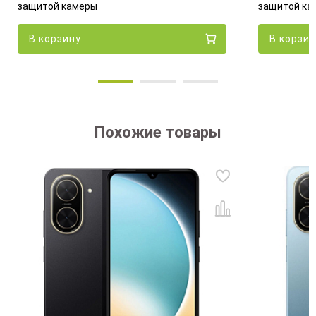
защитой камеры
защитой ка
В корзину
В корзин
Похожие товары