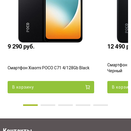
9 290
руб.
12 490
р
Смартфон X
Смартфон Xiaomi POCO C71 4/128Gb Black
Черный
В корзину
В корзи
Контакты