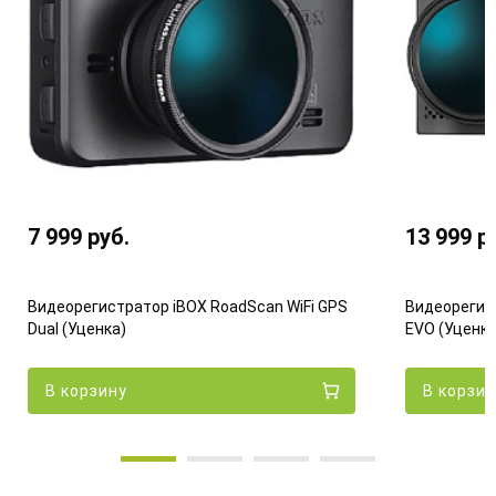
7 999
руб.
13 999
р
Видеорегистратор iBOX RoadScan WiFi GPS
Видеорегис
Dual (Уценка)
EVO (Уценка
В корзину
В корзин