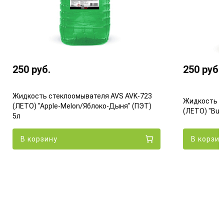
250
руб.
250
руб.
Жидкость стеклоомывателя AVS AVK-723
Жидкость с
(ЛЕТО) "Apple-Melon/Яблоко-Дыня" (ПЭТ)
(ЛЕТО) "Bub
5л
В корзину
В корзин