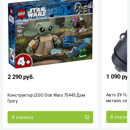
1 090
ру
2 290
руб.
Авто ЗУ 1US
Конструктор LEGO Star Wars 75443 Дом
металл, сер
Грогу
В корзи
В корзину