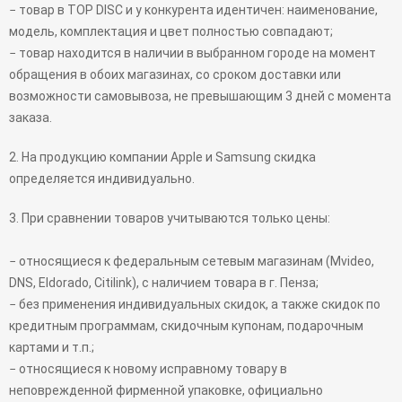
− товар в TOP DISC и у конкурента идентичен: наименование,
модель, комплектация и цвет полностью совпадают;
− товар находится в наличии в выбранном городе на момент
обращения в обоих магазинах, со сроком доставки или
возможности самовывоза, не превышающим 3 дней с момента
заказа.
2. На продукцию компании Apple и Samsung скидка
определяется индивидуально.
3. При сравнении товаров учитываются только цены:
− относящиеся к федеральным сетевым магазинам (Mvideo,
DNS, Eldorado, Citilink), с наличием товара в г. Пенза;
− без применения индивидуальных скидок, а также скидок по
кредитным программам, скидочным купонам, подарочным
картами и т.п.;
− относящиеся к новому исправному товару в
неповрежденной фирменной упаковке, официально