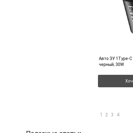
Авто ЗУ 1Type-
черный, 30W
Хоч
1
2
3
4