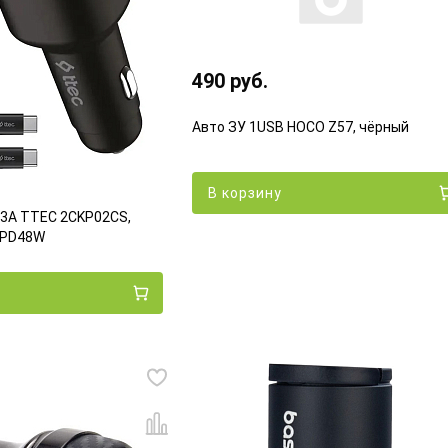
490 руб.
Авто ЗУ 1USB HOCO Z57, чёрный
В корзину
 3A TTEC 2CKP02CS,
, PD48W