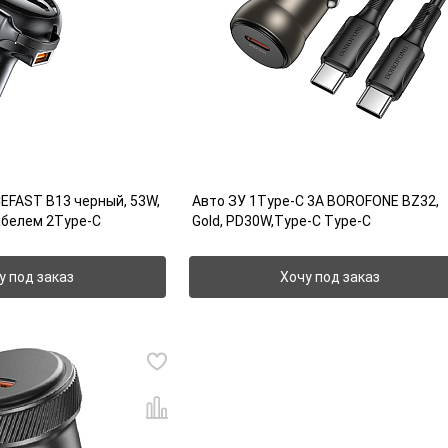
CEFAST B13 черный, 53W,
Авто ЗУ 1Type-C 3A BOROFONE BZ32,
абелем 2Type-C
Gold, PD30W,Type-C Type-C
у под заказ
Хочу под заказ