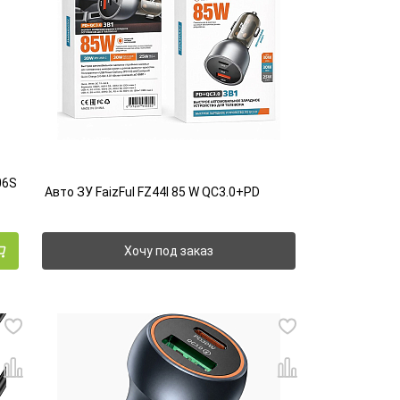
06S
Авто ЗУ FaizFul FZ44l 85 W QC3.0+PD
Хочу под заказ