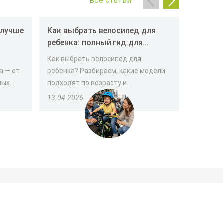
все статьи
Как выбрать велосипед для
Как вы
ребенка: полный гид для
пенсио
родителей
Как выбрать велосипед для
Выбор т
а — от
ребенка? Разбираем, какие модели
человек
х...
подходят по возрасту и...
важно уч
13.04.2026
30.03.2