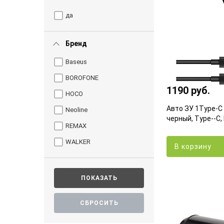
да
Бренд
Baseus
BOROFONE
1190 руб.
HOCO
Авто ЗУ 1Type-C
Neoline
черный, Type--C
REMAX
WALKER
В корзину