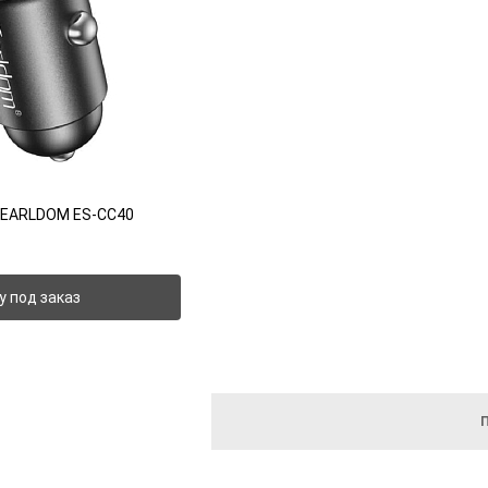
C EARLDOM ES-CC40
у под заказ