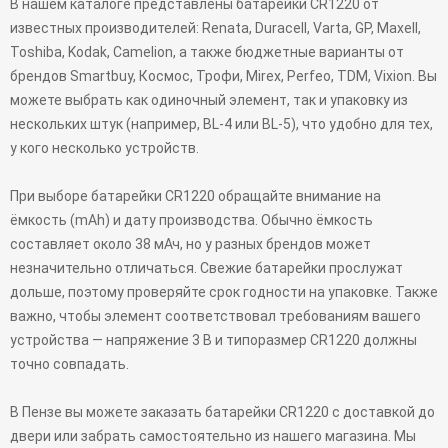
В нашем каталоге представлены батарейки CR1220 от
известных производителей: Renata, Duracell, Varta, GP, Maxell,
Toshiba, Kodak, Camelion, а также бюджетные варианты от
брендов Smartbuy, Космос, Трофи, Mirex, Perfeo, TDM, Vixion. Вы
можете выбрать как одиночный элемент, так и упаковку из
нескольких штук (например, BL-4 или BL-5), что удобно для тех,
у кого несколько устройств.
При выборе батарейки CR1220 обращайте внимание на
ёмкость (mAh) и дату производства. Обычно ёмкость
составляет около 38 мАч, но у разных брендов может
незначительно отличаться. Свежие батарейки прослужат
дольше, поэтому проверяйте срок годности на упаковке. Также
важно, чтобы элемент соответствовал требованиям вашего
устройства — напряжение 3 В и типоразмер CR1220 должны
точно совпадать.
В Пензе вы можете заказать батарейки CR1220 с доставкой до
двери или забрать самостоятельно из нашего магазина. Мы