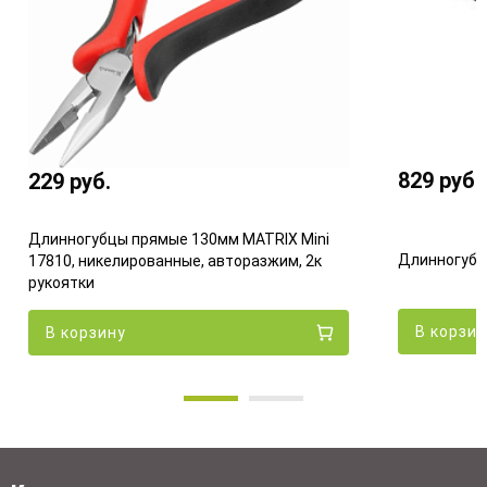
829
руб.
229
руб.
Длинногубцы прямые 130мм MATRIX Mini
Длинногубц
17810, никелированные, авторазжим, 2к
рукоятки
В корзи
В корзину