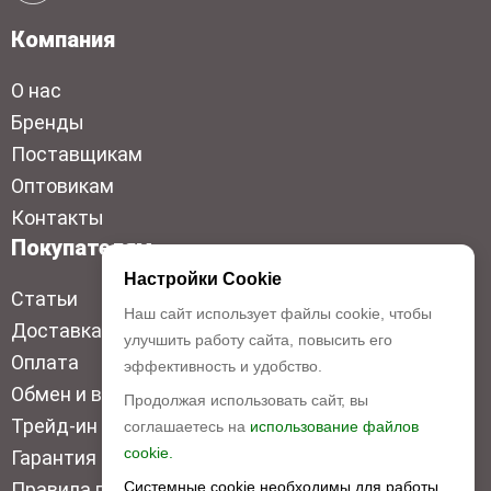
Компания
О нас
Бренды
Поставщикам
Оптовикам
Контакты
Покупателям
Настройки Cookie
Статьи
Наш сайт использует файлы cookie, чтобы
Доставка
улучшить работу сайта, повысить его
Оплата
эффективность и удобство.
Обмен и возврат
Продолжая использовать сайт, вы
Трейд-ин
соглашаетесь на
использование файлов
cookie.
Гарантия низкой цены
Системные cookie необходимы для работы
Правила продажи