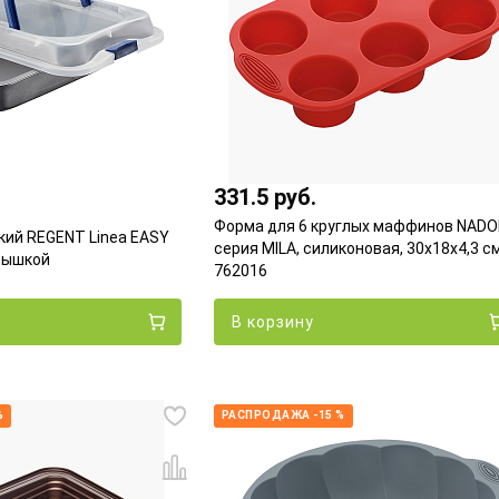
331.5 руб.
Форма для 6 круглых маффинов NADO
кий REGENT Linea EASY
серия MILA, силиконовая, 30x18x4,3 с
рышкой
762016
В корзину
%
РАСПРОДАЖА -15 %