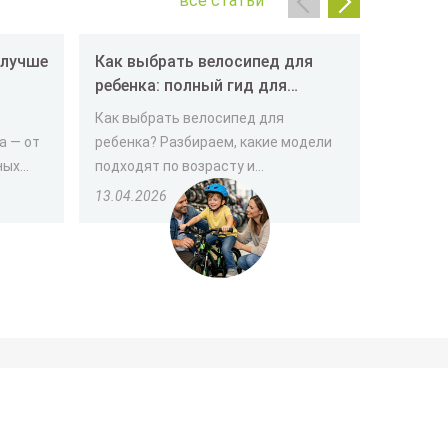
все статьи
Как выбрать велосипед для
Как вы
ребенка: полный гид для
пенсио
родителей
Как выбрать велосипед для
Выбор т
а — от
ребенка? Разбираем, какие модели
человек
х...
подходят по возрасту и...
важно уч
13.04.2026
30.03.2