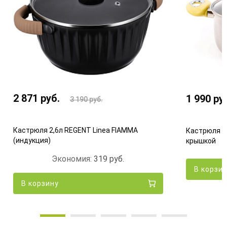
2 871
руб.
1 990
ру
3 190
руб.
Кастрюля 2,6л REGENT Linea FIAMMA
Кастрюля 2
(индукция)
крышкой
Экономия:
319
руб.
В корзи
В корзину