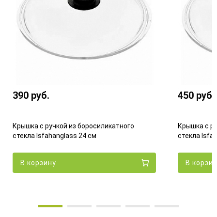
390
руб.
450
руб.
Крышка с ручкой из боросиликатного
Крышка с ру
стекла Isfahanglass 24 см
стекла Isfa
В корзину
В корзи