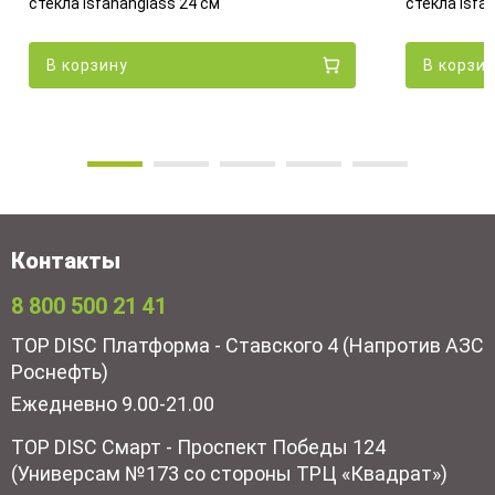
стекла Isfahanglass 24 см
стекла Isfa
В корзину
В корзи
Контакты
8 800 500 21 41
TOP DISC Платформа - Ставского 4 (Напротив АЗС
Роснефть)
Ежедневно 9.00-21.00
TOP DISC Смарт - Проспект Победы 124
(Универсам №173 со стороны ТРЦ «Квадрат»)