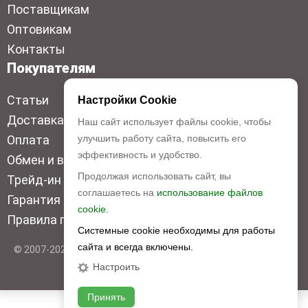
Поставщикам
Оптовикам
Контакты
Покупателям
Статьи
Настройки Cookie
Доставка
Наш сайт использует файлы cookie, чтобы
улучшить работу сайта, повысить его
Оплата
эффективность и удобство.
Обмен и возврат
Продолжая использовать сайт, вы
Трейд-ин
соглашаетесь на
использование файлов
Гарантия низкой цены
cookie.
Правила продажи
Системные cookie необходимы для работы
сайта и всегда включены.
© 2007-2026 Top Disc. Все права защищены
Настроить
Принять