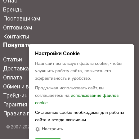
О нас
Бренды
Поставщикам
Оптовикам
Контакты
Покупателям
Настройки Cookie
Статьи
Наш сайт использует файлы cookie, чтобы
Доставка
улучшить работу сайта, повысить его
Оплата
эффективность и удобство.
Обмен и возврат
Продолжая использовать сайт, вы
Трейд-ин
соглашаетесь на
использование файлов
cookie.
Гарантия низкой цены
Системные cookie необходимы для работы
Правила продажи
сайта и всегда включены.
© 2007-2026 Top Disc. Все права защищены
Настроить