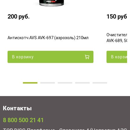
200
руб.
150
руб.
Очиститель
Антискотч AVS AVK-697 (аэрозоль) 210мл
AVK-689, 50
В корзину
В корзи
Контакты
8 800 500 21 41