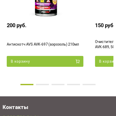
200
руб.
150
руб.
Очиститель
Антискотч AVS AVK-697 (аэрозоль) 210мл
AVK-689, 50
В корзину
В корзи
Контакты