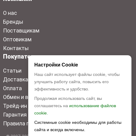
О нас
Бренды
Поставщикам
Оптовикам
Контакты
Покупателям
Настройки Cookie
Статьи
Наш сайт использует файлы cookie, чтобы
Доставка
улучшить работу сайта, повысить его
Оплата
эффективность и удобство.
Обмен и возврат
Продолжая использовать сайт, вы
Трейд-ин
соглашаетесь на
использование файлов
cookie.
Гарантия низкой цены
Системные cookie необходимы для работы
Правила продажи
сайта и всегда включены.