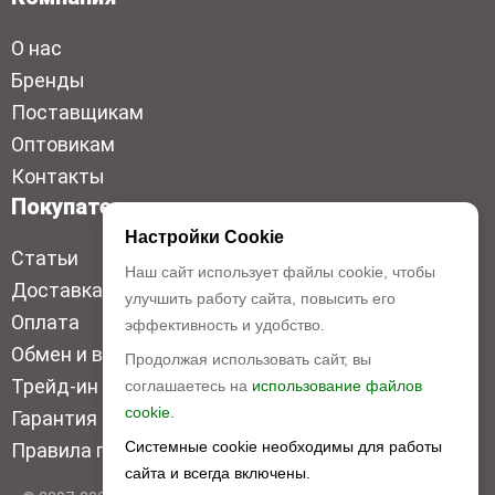
О нас
Бренды
Поставщикам
Оптовикам
Контакты
Покупателям
Настройки Cookie
Статьи
Наш сайт использует файлы cookie, чтобы
Доставка
улучшить работу сайта, повысить его
Оплата
эффективность и удобство.
Обмен и возврат
Продолжая использовать сайт, вы
Трейд-ин
соглашаетесь на
использование файлов
cookie.
Гарантия низкой цены
Системные cookie необходимы для работы
Правила продажи
сайта и всегда включены.