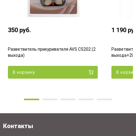
350
руб.
1 190
ру
Разветвитель прикуривателя AVS CS202 (2
Разветвите
выхода)
выхода+2US
В корзину
В корзи
Контакты