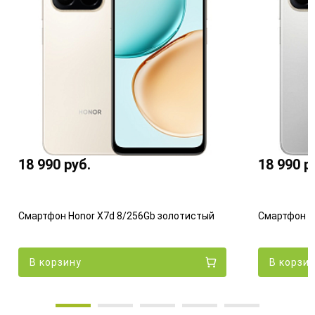
18 990
руб.
18 990
р
Смартфон Honor X7d 8/256Gb золотистый
Смартфон H
В корзину
В корзи