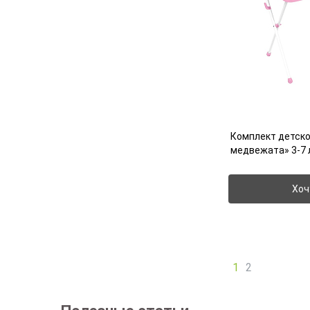
Комплект детск
медвежата» 3-7 
Хоч
1
2