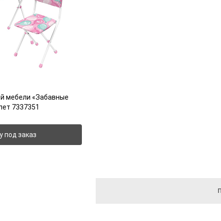
ой мебели «Забавные
лет 7337351
у под заказ