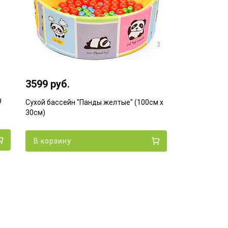
3599 руб.
9
Сухой бассейн "Панды желтые" (100см х
30см)
В корзину