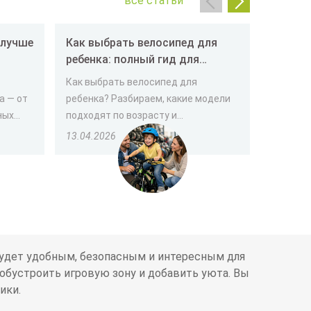
все статьи
Как выбрать велосипед для
Как вы
ребенка: полный гид для
пенсио
родителей
Как выбрать велосипед для
Выбор т
а — от
ребенка? Разбираем, какие модели
человек
х...
подходят по возрасту и...
важно уч
13.04.2026
30.03.2
будет удобным, безопасным и интересным для
 обустроить игровую зону и добавить уюта. Вы
ики.