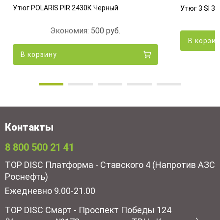
Утюг POLARIS PIR 2430К Черный
Утюг 3 SI 3
Экономия:
500
руб.
В корзи
В корзину
Контакты
8 800 500 21 41
TOP DISC Платформа - Ставского 4 (Напротив АЗС
Роснефть)
Ежедневно 9.00-21.00
TOP DISC Смарт - Проспект Победы 124