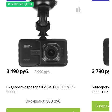
СНИЖЕНИЕ ЦЕНЫ
3 490
руб.
3 790
ру
3 990
руб.
Видеорегистратор SILVERSTONE F1 NTK-
Видеорегис
9000F
9000F Duo
Экономия:
500
руб.
В корзи