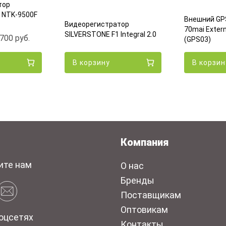
тор
 NTK-9500F
Внешний GP
Видеорегистратор
70mai Exter
SILVERSTONE F1 Integral 2.0
700
руб.
(GPS03)
В корзину
В корзин
Компания
ите нам
О нас
Бренды
Поставщикам
Оптовикам
оцсетях
Контакты