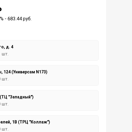
₽
2% - 683.44
руб.
о, д. 4
1 шт.
, 124 (Универсам N173)
0 шт.
 (ТЦ "Западный")
0 шт.
елей, 1В (ТРЦ "Коллаж")
0 шт.