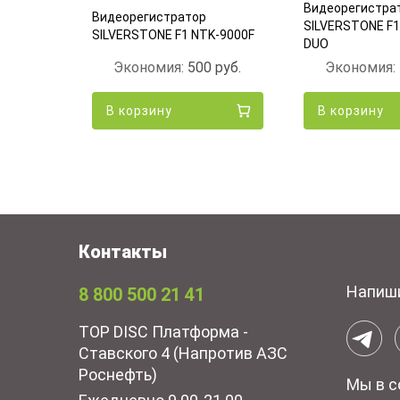
Видеорегистра
70mai
Видеорегистратор
SILVERSTONE F1
(Black)
SILVERSTONE F1 NTK-9000F
DUO
00
руб.
Экономия:
500
руб.
Экономия:
В корзину
В корзину
Контакты
Напиш
8 800 500 21 41
TOP DISC Платформа -
Ставского 4 (Напротив АЗС
Роснефть)
Мы в с