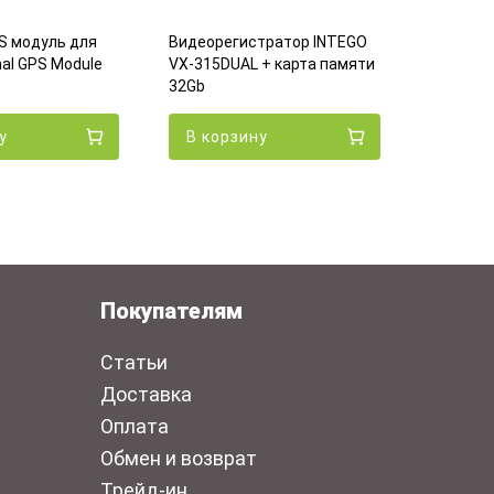
Видеоре
Dash Ca
S модуль для
Видеорегистратор INTEGO
(Black)
nal GPS Module
VX-315DUAL + карта памяти
Экон
32Gb
у
В корзину
В кор
Покупателям
Статьи
Доставка
Оплата
Обмен и возврат
Трейд-ин