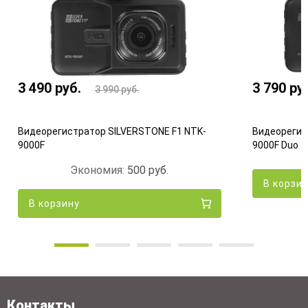
3 490
руб.
3 790
ру
3 990
руб.
Видеорегистратор SILVERSTONE F1 NTK-
Видеорегис
9000F
9000F Duo
Экономия:
500
руб.
В корзи
В корзину
Контакты