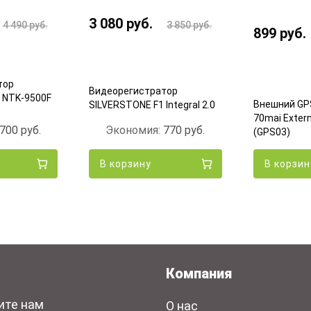
3 080
руб.
4 490
руб.
3 850
руб.
899
руб.
тор
Видеорегистратор
 NTK-9500F
Внешний GP
SILVERSTONE F1 Integral 2.0
70mai Exter
700
руб.
Экономия:
770
руб.
(GPS03)
В корзину
В корзин
Компания
ите нам
О нас