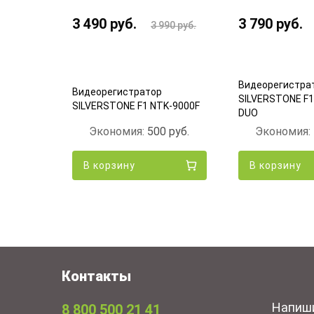
3 490
руб.
3 790
руб.
 490
руб.
3 990
руб.
Видеорегистра
70mai
Видеорегистратор
SILVERSTONE F1
(Black)
SILVERSTONE F1 NTK-9000F
DUO
00
руб.
Экономия:
500
руб.
Экономия:
В корзину
В корзину
Контакты
Напиш
8 800 500 21 41