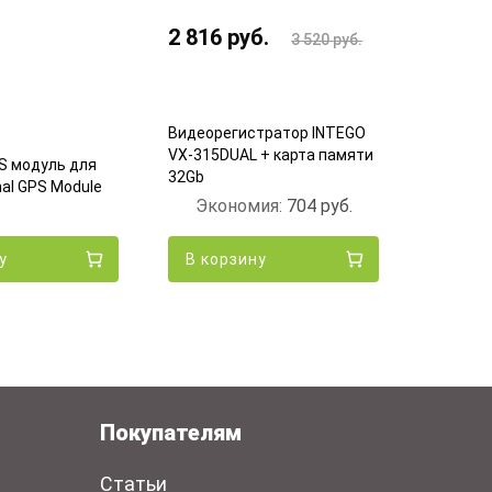
2 816
руб.
8 499
3 520
руб.
Видеорегистратор INTEGO
Видеоре
VX-315DUAL + карта памяти
Dash Ca
S модуль для
32Gb
(Black)
nal GPS Module
Экономия:
704
руб.
Экон
у
В корзину
В кор
Покупателям
Статьи