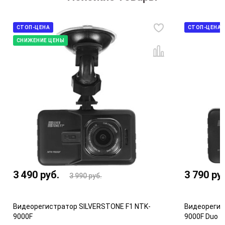
СТОП-ЦЕНА
СТОП-ЦЕНА
СНИЖЕНИЕ ЦЕНЫ
3 490
руб.
3 790
ру
3 990
руб.
Видеорегистратор SILVERSTONE F1 NTK-
Видеорегис
9000F
9000F Duo