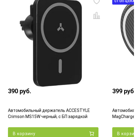
СТОП-ЦЕНА
390
руб.
399
руб.
Автомобильный держатель ACCESTYLE
Автомобиль
Crimson MS15W черный, с БП зарядкой
MagCharge Q
В корзину
В корзи