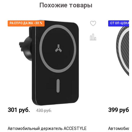
Похожие товары
РАСПРОДАЖА -30 %
СТОП-ЦЕНА
301
руб.
399
руб.
430
руб.
Автомобильный держатель ACCESTYLE
Автомобиль