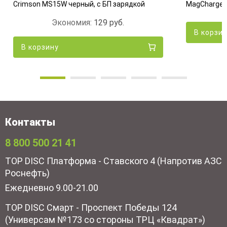
Crimson MS15W черный, с БП зарядкой
MagCharge Q
Экономия:
129
руб.
В корзи
В корзину
Контакты
8 800 500 21 41
TOP DISC Платформа - Ставского 4 (Напротив АЗС
Роснефть)
Ежедневно 9.00-21.00
TOP DISC Смарт - Проспект Победы 124
(Универсам №173 со стороны ТРЦ «Квадрат»)