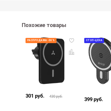
Похожие товары
РАСПРОДАЖА -30 %
СТОП-ЦЕНА
301
руб.
430
руб.
430
руб.
399
руб.