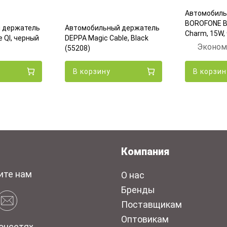
Автомобиль
BOROFONE B
 держатель
Автомобильный держатель
Charm, 15W,
 QI, черный
DEPPA Magic Cable, Black
Эконом
(55208)
В корзину
В корзин
Компания
ите нам
О нас
Бренды
Поставщикам
Оптовикам
оцсетях