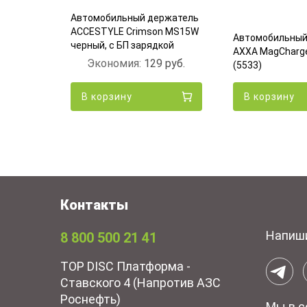
Автомобильный держатель
ржатель
ACCESTYLE Crimson MS15W
Автомобильный
 Черный
черный, с БП зарядкой
AXXA MagCharge
6
руб.
Экономия:
129
руб.
(5533)
В корзину
В корзину
Контакты
Напиш
8 800 500 21 41
TOP DISC Платформа -
Ставского 4 (Напротив АЗС
Роснефть)
Мы в с