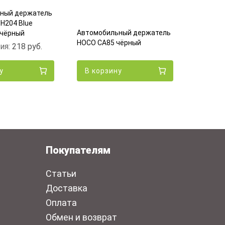
ный держатель
H204 Blue
Автомоб
Автомобильный держатель
 чёрный
HOCO CA1
HOCO CA85 чёрный
ия:
218
руб.
чёрный
у
В корзину
В кор
Покупателям
Статьи
Доставка
Оплата
Обмен и возврат