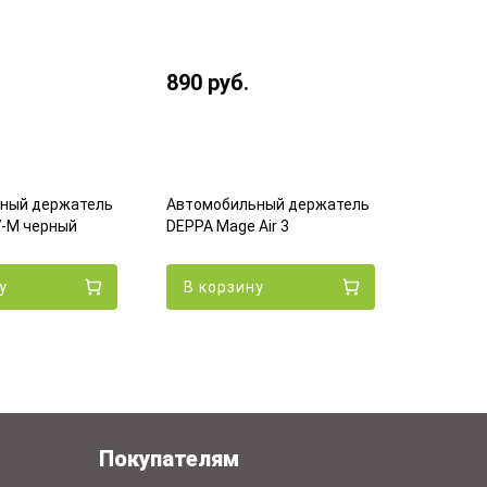
890
руб.
750
ру
Автомоб
ный держатель
Автомобильный держатель
DEPPA M
7-M черный
DEPPA Mage Air 3
(55144)
у
В корзину
В кор
Покупателям