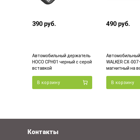
390
руб.
490
руб.
Автомобильный держатель
Автомобильный
ржатель
HOCO CPH01 черный с серой
WALKER CX-007 
ный
вставкой
магнитный на в
В корзину
В корзину
Контакты