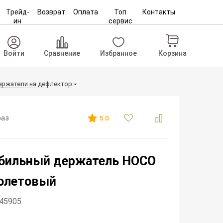
Трейд-
Возврат
Оплата
Топ
Контакты
ин
сервис
Корзина
Войти
Сравнение
Избранное
ржатели на дефлектор
раз
5.0
бильный держатель HOCO
иолетовый
345905