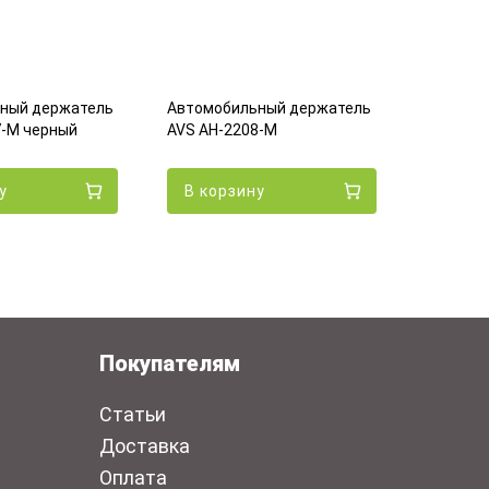
ный держатель
Автомобильный держатель
Автомоб
7-M черный
AVS AH-2208-M
DEPPA Ma
у
В корзину
В кор
Покупателям
Статьи
Доставка
Оплата