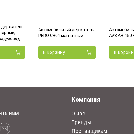
 держатель
Автомобильный держатель
Автомобиль
черный,
PERO CH01 магнитный
AVS AH-150
оздуховод
В корзину
В корзин
Компания
ите нам
О нас
Бренды
Поставщикам