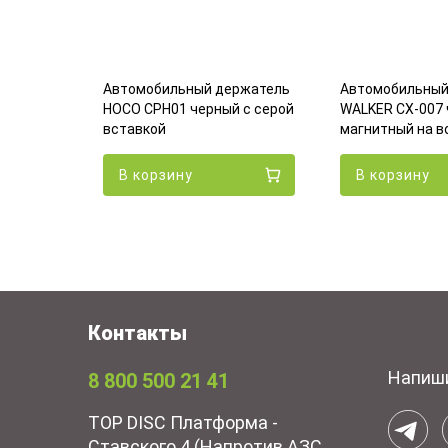
ржатель
лый с
Автомобильный держатель
Автомобильный
HOCO CPH01 черный с серой
WALKER CX-007 
4
руб.
вставкой
магнитный на в
В корзину
В корзину
Контакты
Напиш
8 800 500 21 41
TOP DISC Платформа -
Ставского 4 (Напротив АЗС