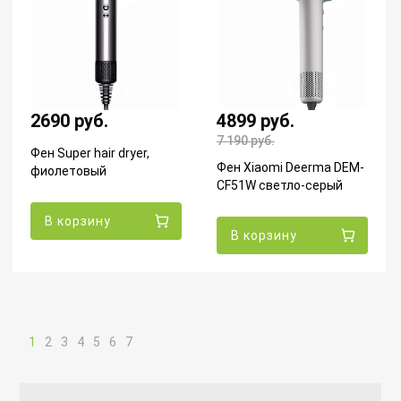
2690 руб.
4899 руб.
7 190
руб.
Фен Super hair dryer,
Фен Xiaomi Deerma DEM-
фиолетовый
CF51W светло-серый
В корзину
В корзину
1
2
3
4
5
6
7