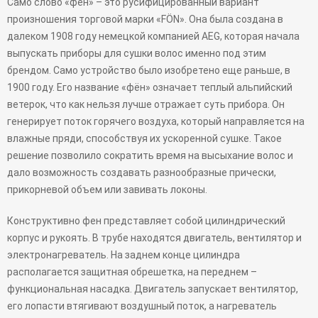
Само слово «фен» – это русифицированный вариант
произношения торговой марки «FÖN». Она была создана в
далеком 1908 году немецкой компанией AEG, которая начала
выпускать приборы для сушки волос именно под этим
брендом. Само устройство было изобретено еще раньше, в
1900 году. Его название «фён» означает теплый альпийский
ветерок, что как нельзя лучше отражает суть прибора. Он
генерирует поток горячего воздуха, который направляется на
влажные пряди, способствуя их ускоренной сушке. Такое
решение позволило сократить время на высыхание волос и
дало возможность создавать разнообразные прически,
прикорневой объем или завивать локоны.
Конструктивно фен представляет собой цилиндрический
корпус и рукоять. В трубе находятся двигатель, вентилятор и
электронагреватель. На заднем конце цилиндра
располагается защитная обрешетка, на переднем –
функциональная насадка. Двигатель запускает вентилятор,
его лопасти втягивают воздушный поток, а нагреватель