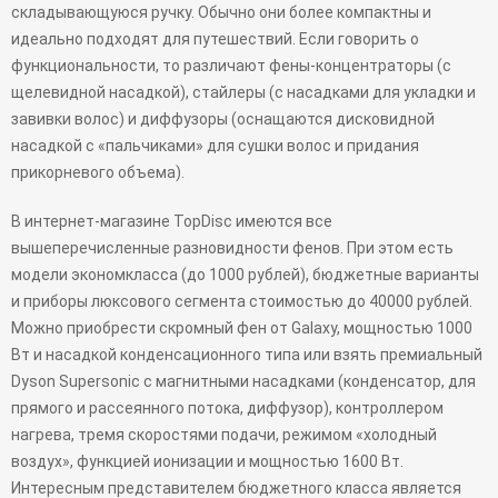
складывающуюся ручку. Обычно они более компактны и
идеально подходят для путешествий. Если говорить о
функциональности, то различают фены-концентраторы (с
щелевидной насадкой), стайлеры (с насадками для укладки и
завивки волос) и диффузоры (оснащаются дисковидной
насадкой с «пальчиками» для сушки волос и придания
прикорневого объема).
В интернет-магазине TopDisc имеются все
вышеперечисленные разновидности фенов. При этом есть
модели экономкласса (до 1000 рублей), бюджетные варианты
и приборы люксового сегмента стоимостью до 40000 рублей.
Можно приобрести скромный фен от Galaxy, мощностью 1000
Вт и насадкой конденсационного типа или взять премиальный
Dyson Supersonic с магнитными насадками (конденсатор, для
прямого и рассеянного потока, диффузор), контроллером
нагрева, тремя скоростями подачи, режимом «холодный
воздух», функцией ионизации и мощностью 1600 Вт.
Интересным представителем бюджетного класса является