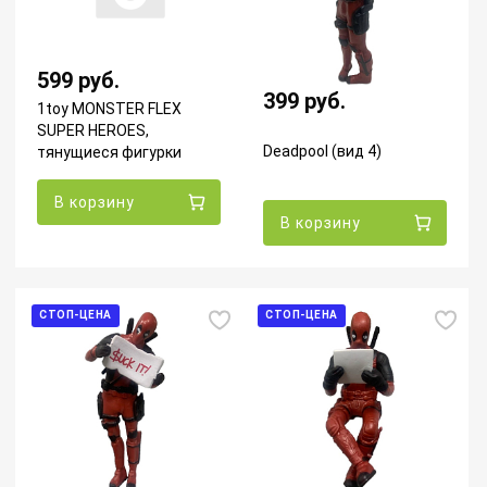
599 руб.
399 руб.
1toy MONSTER FLEX
SUPER HEROES,
Deadpool (вид 4)
тянущиеся фигурки
15см, 12 видов в
ассортименте
В корзину
В корзину
СТОП-ЦЕНА
СТОП-ЦЕНА