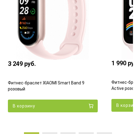
1 990
ру
3 249
руб.
Фитнес-бра
Фитнес-браслет XIAOMI Smart Band 9
Active розо
розовый
В корзи
В корзину