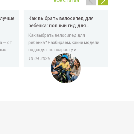
все статьи
Как выбрать велосипед для
Как вы
ребенка: полный гид для
пенсио
родителей
Как выбрать велосипед для
Выбор т
а — от
ребенка? Разбираем, какие модели
человек
х...
подходят по возрасту и...
важно уч
13.04.2026
30.03.2