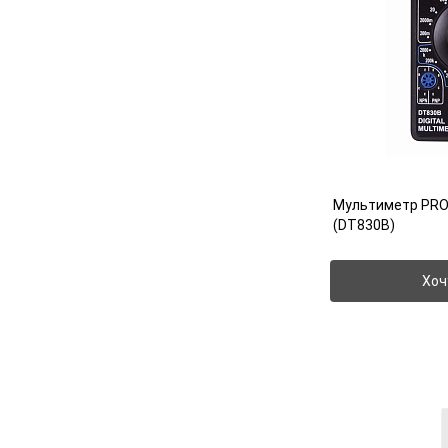
Мультиметр PR
(DT830B)
Хоч