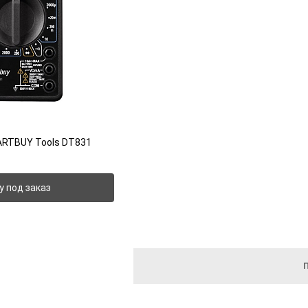
RTBUY Tools DT831
у под заказ