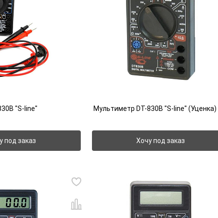
0B "S-line"
Мультиметр DT-830B "S-line" (Уценка)
у под заказ
Хочу под заказ